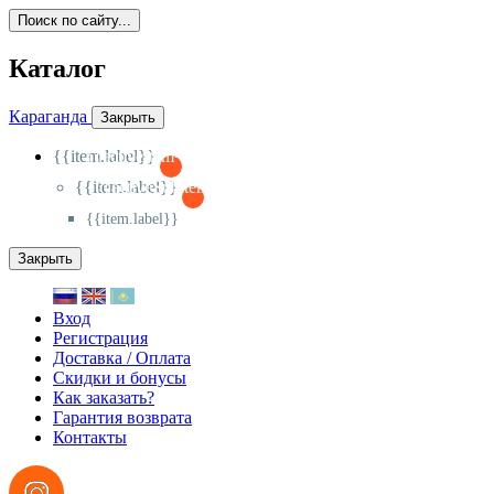
Поиск по сайту...
Каталог
Караганда
Закрыть
{{item.label}}
{{activeItem==item.id?'-
':'+'}}
{{item.label}}
{{activeSubitem==item.id?'-
':'+'}}
{{item.label}}
Закрыть
Вход
Регистрация
Доставка / Оплата
Скидки и бонусы
Как заказать?
Гарантия возврата
Контакты