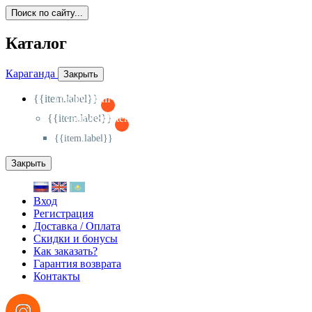
Поиск по сайту...
Каталог
Караганда
Закрыть
{{item.label}}
{{activeItem==item.id?'-
':'+'}}
{{item.label}}
{{activeSubitem==item.id?'-
':'+'}}
{{item.label}}
Закрыть
Вход
Регистрация
Доставка / Оплата
Скидки и бонусы
Как заказать?
Гарантия возврата
Контакты