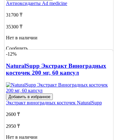
Антиоксиданты
Ad medicine
31700 ₸
35300 ₸
Нет в наличии
Сообщить
-12%
о наличии
NaturalSupp Экстракт Виноградных
косточек 200 мг, 60 капсул
Добавить в избранное
Экстракт виноградных косточек
NaturalSupp
2600 ₸
2950 ₸
Нет в наличии