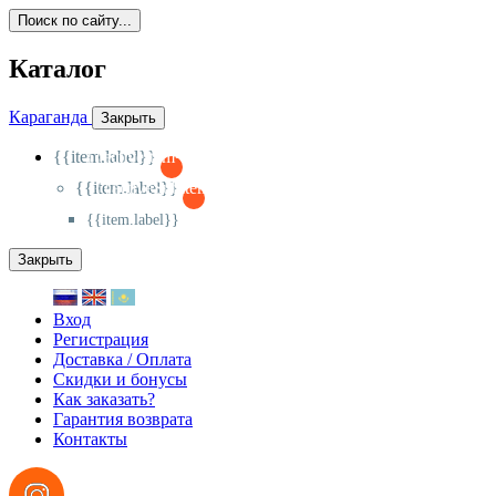
Поиск по сайту...
Каталог
Караганда
Закрыть
{{item.label}}
{{activeItem==item.id?'-
':'+'}}
{{item.label}}
{{activeSubitem==item.id?'-
':'+'}}
{{item.label}}
Закрыть
Вход
Регистрация
Доставка / Оплата
Скидки и бонусы
Как заказать?
Гарантия возврата
Контакты