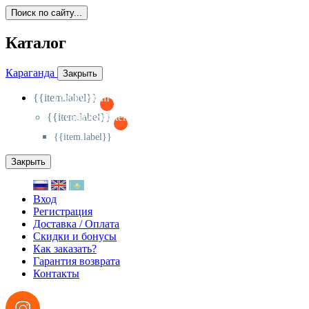
Поиск по сайту...
Каталог
Караганда
Закрыть
{{item.label}}
{{activeItem==item.id?'-
':'+'}}
{{item.label}}
{{activeSubitem==item.id?'-
':'+'}}
{{item.label}}
Закрыть
Вход
Регистрация
Доставка / Оплата
Скидки и бонусы
Как заказать?
Гарантия возврата
Контакты