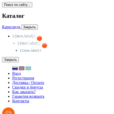
Поиск по сайту...
Каталог
Караганда
Закрыть
{{item.label}}
{{activeItem==item.id?'-
':'+'}}
{{item.label}}
{{activeSubitem==item.id?'-
':'+'}}
{{item.label}}
Закрыть
Вход
Регистрация
Доставка / Оплата
Скидки и бонусы
Как заказать?
Гарантия возврата
Контакты