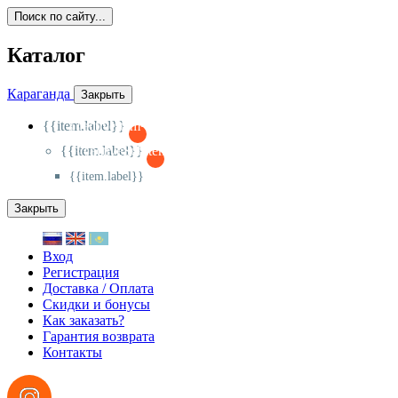
Поиск по сайту...
Каталог
Караганда
Закрыть
{{item.label}}
{{activeItem==item.id?'-
':'+'}}
{{item.label}}
{{activeSubitem==item.id?'-
':'+'}}
{{item.label}}
Закрыть
Вход
Регистрация
Доставка / Оплата
Скидки и бонусы
Как заказать?
Гарантия возврата
Контакты