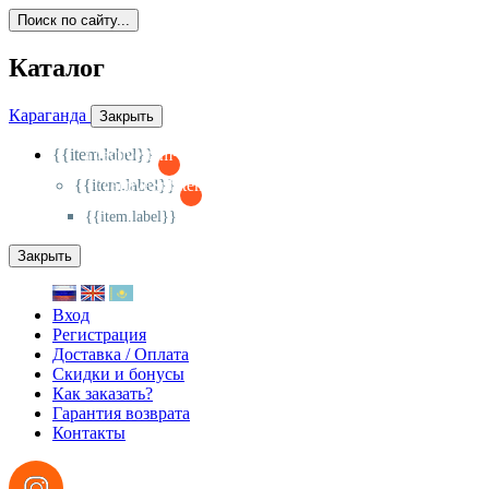
Поиск по сайту...
Каталог
Караганда
Закрыть
{{item.label}}
{{activeItem==item.id?'-
':'+'}}
{{item.label}}
{{activeSubitem==item.id?'-
':'+'}}
{{item.label}}
Закрыть
Вход
Регистрация
Доставка / Оплата
Скидки и бонусы
Как заказать?
Гарантия возврата
Контакты