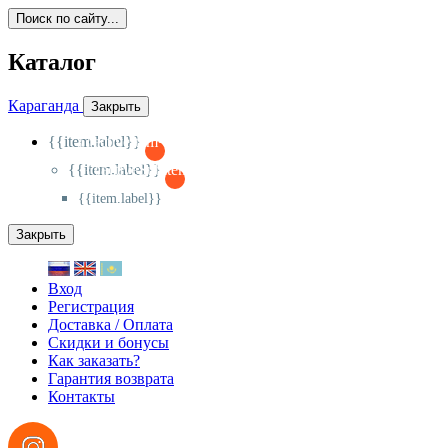
Поиск по сайту...
Каталог
Караганда
Закрыть
{{item.label}}
{{activeItem==item.id?'-
':'+'}}
{{item.label}}
{{activeSubitem==item.id?'-
':'+'}}
{{item.label}}
Закрыть
Вход
Регистрация
Доставка / Оплата
Скидки и бонусы
Как заказать?
Гарантия возврата
Контакты