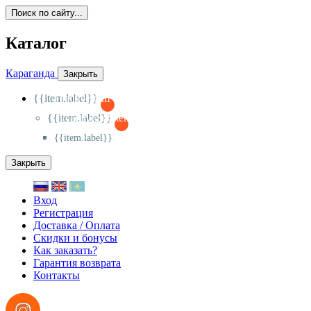
Поиск по сайту...
Каталог
Караганда
Закрыть
{{item.label}}
{{activeItem==item.id?'-
':'+'}}
{{item.label}}
{{activeSubitem==item.id?'-
':'+'}}
{{item.label}}
Закрыть
Вход
Регистрация
Доставка / Оплата
Скидки и бонусы
Как заказать?
Гарантия возврата
Контакты