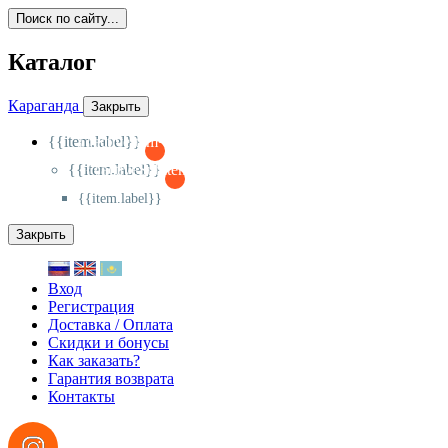
Поиск по сайту...
Каталог
Караганда
Закрыть
{{item.label}}
{{activeItem==item.id?'-
':'+'}}
{{item.label}}
{{activeSubitem==item.id?'-
':'+'}}
{{item.label}}
Закрыть
Вход
Регистрация
Доставка / Оплата
Скидки и бонусы
Как заказать?
Гарантия возврата
Контакты