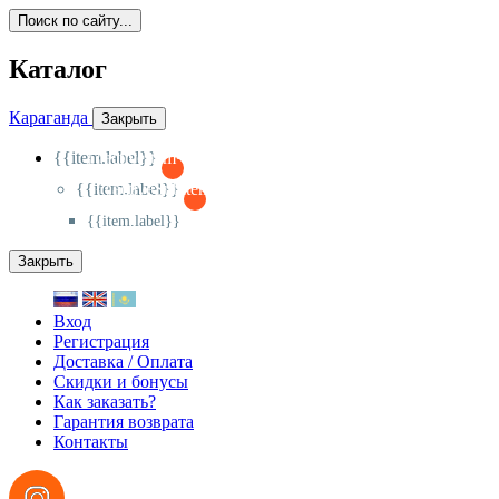
Поиск по сайту...
Каталог
Караганда
Закрыть
{{item.label}}
{{activeItem==item.id?'-
':'+'}}
{{item.label}}
{{activeSubitem==item.id?'-
':'+'}}
{{item.label}}
Закрыть
Вход
Регистрация
Доставка / Оплата
Скидки и бонусы
Как заказать?
Гарантия возврата
Контакты