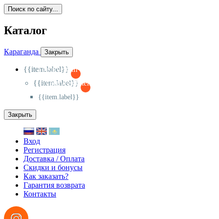
Поиск по сайту...
Каталог
Караганда
Закрыть
{{item.label}}
{{activeItem==item.id?'-
':'+'}}
{{item.label}}
{{activeSubitem==item.id?'-
':'+'}}
{{item.label}}
Закрыть
Вход
Регистрация
Доставка / Оплата
Скидки и бонусы
Как заказать?
Гарантия возврата
Контакты