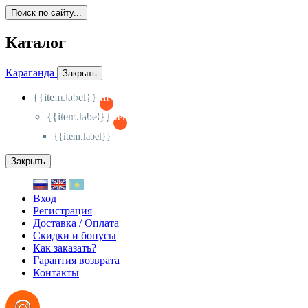
Поиск по сайту...
Каталог
Караганда
Закрыть
{{item.label}}
{{activeItem==item.id?'-
':'+'}}
{{item.label}}
{{activeSubitem==item.id?'-
':'+'}}
{{item.label}}
Закрыть
Вход
Регистрация
Доставка / Оплата
Скидки и бонусы
Как заказать?
Гарантия возврата
Контакты