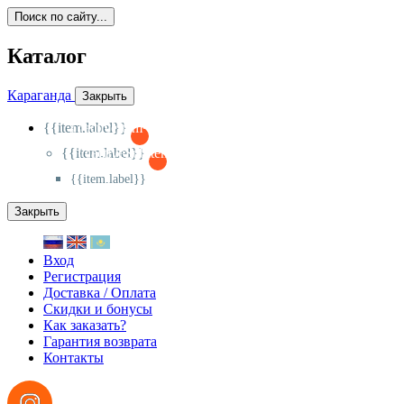
Поиск по сайту...
Каталог
Караганда
Закрыть
{{item.label}}
{{activeItem==item.id?'-
':'+'}}
{{item.label}}
{{activeSubitem==item.id?'-
':'+'}}
{{item.label}}
Закрыть
Вход
Регистрация
Доставка / Оплата
Скидки и бонусы
Как заказать?
Гарантия возврата
Контакты