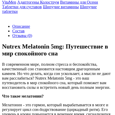
VitaMen
Адаптогены
Колострум
Витамины для Осени
Таблетки для суставов
Шипучие витамины
Шипучие
таблетки
Описание
Состав
Отзывы
(0)
Nutrex Melatonin 5mg: Путешествие в
мир спокойного сна
В современном мире, полном стресса и беспокойства,
качественный сон становится настоящим драгоценным
камнем. Но что делать, когда сон ускользает, а мысли не дают
вам расслабиться? Nutrex Melatonin 5mg - это ваш
путеводитель в мир спокойного сна, который поможет вам
восстановить силы и встретить новый день полным энергии.
Что такое мелатонин?
Мелатонин - это гормон, который вырабатывается в мозге и
регулирует цикл сон-бодрствование (циркадный ритм). Его
уровень в крови повышается в вечернее время, сигнализируя