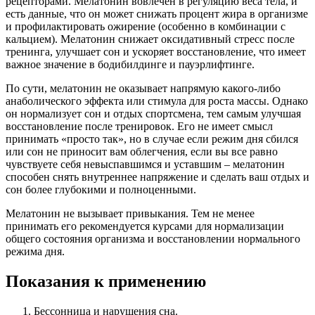
рецепторами. Мелатонин вовлечен в регуляцию веса тела, и
есть данные, что он может снижать процент жира в организме
и профилактировать ожирение (особенно в комбинации с
кальцием). Мелатонин снижает оксидативный стресс после
тренинга, улучшает сон и ускоряет восстановление, что имеет
важное значение в бодибилдинге и пауэрлифтинге.
По сути, мелатонин не оказывает напрямую какого-либо
анаболического эффекта или стимула для роста массы. Однако
он нормализует сон и отдых спортсмена, тем самым улучшая
восстановление после тренировок. Его не имеет смысл
принимать «просто так», но в случае если режим дня сбился
или сон не приносит вам облегчения, если вы все равно
чувствуете себя невыспавшимся и уставшим – мелатонин
способен снять внутреннее напряжение и сделать ваш отдых и
сон более глубокими и полноценными.
Мелатонин не вызывает привыкания. Тем не менее
принимать его рекомендуется курсами для нормализации
общего состояния организма и восстановлении нормального
режима дня.
Показания к применению
Бессонница и нарушения сна.