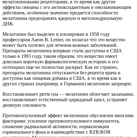
мелатониновыми рецепторами, в то время как другие
эффекты связаны с его антиоксидантным и омолаживающим
действием, особенное значение предается способности
мелатонина предохранять ядерную и митохондриальную
ДНК.
Мелатонин был выделен и изолирован в 1958 году
профессором Aaron B. Lerner, он полагал что это вещество
может быть полезно для лечения кожных заболеваний.
Препараты мелатонина впервые стали доступны в США
только в 1993 году, таким образом, это вещество имеет
довольно короткую фармакологическую историю и его
потенциал еще не полностью раскрыт. Как не странно,
препараты мелатонина отпускаются без рецепта врача и
доступны как пищевая добавка в США, в то время как в
других странах (например, в Германии) мелатонин запрещен.
Восстанавливает ритм сна — мелатонин облегчает засыпание,
восстанавливает естественный циркадный цикл, устраняет
дневную сонливость
Противоопухолевый эффект мелатонина обусловлен многими
факторами: усиление противоопухолевого иммунитета,
снижение радикальной активности, нормализация
гормонального фона и взаимодействие с RZR/ROR