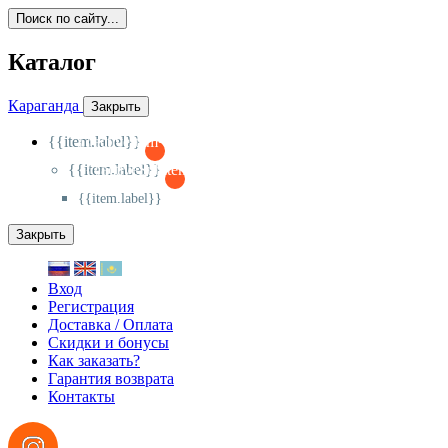
Поиск по сайту...
Каталог
Караганда
Закрыть
{{item.label}}
{{activeItem==item.id?'-
':'+'}}
{{item.label}}
{{activeSubitem==item.id?'-
':'+'}}
{{item.label}}
Закрыть
Вход
Регистрация
Доставка / Оплата
Скидки и бонусы
Как заказать?
Гарантия возврата
Контакты