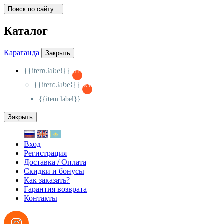
Поиск по сайту...
Каталог
Караганда
Закрыть
{{item.label}}
{{activeItem==item.id?'-
':'+'}}
{{item.label}}
{{activeSubitem==item.id?'-
':'+'}}
{{item.label}}
Закрыть
Вход
Регистрация
Доставка / Оплата
Скидки и бонусы
Как заказать?
Гарантия возврата
Контакты