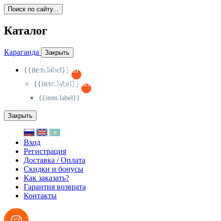
Поиск по сайту...
Каталог
Караганда
Закрыть
{{item.label}}
{{activeItem==item.id?'-
':'+'}}
{{item.label}}
{{activeSubitem==item.id?'-
':'+'}}
{{item.label}}
Закрыть
Вход
Регистрация
Доставка / Оплата
Скидки и бонусы
Как заказать?
Гарантия возврата
Контакты