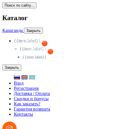
Поиск по сайту...
Каталог
Караганда
Закрыть
{{item.label}}
{{activeItem==item.id?'-
':'+'}}
{{item.label}}
{{activeSubitem==item.id?'-
':'+'}}
{{item.label}}
Закрыть
Вход
Регистрация
Доставка / Оплата
Скидки и бонусы
Как заказать?
Гарантия возврата
Контакты