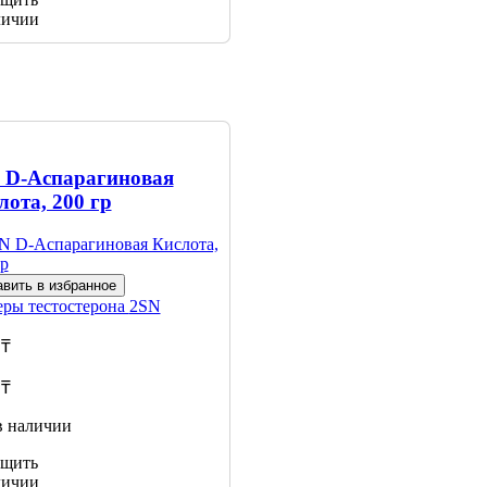
личии
 D-Аспарагиновая
лота, 200 гр
вить в избранное
еры тестостерона
2SN
 ₸
 ₸
в наличии
щить
личии