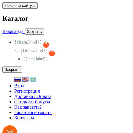
Поиск по сайту...
Каталог
Караганда
Закрыть
{{item.label}}
{{activeItem==item.id?'-
':'+'}}
{{item.label}}
{{activeSubitem==item.id?'-
':'+'}}
{{item.label}}
Закрыть
Вход
Регистрация
Доставка / Оплата
Скидки и бонусы
Как заказать?
Гарантия возврата
Контакты