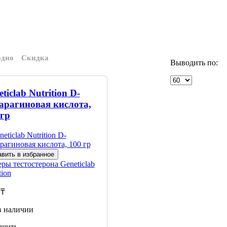
одно
Скидка
Выводить по:
ticlab Nutrition D-
арагиновая кислота,
 гр
вить в избранное
еры тестостерона
Geneticlab
tion
 ₸
в наличии
щить