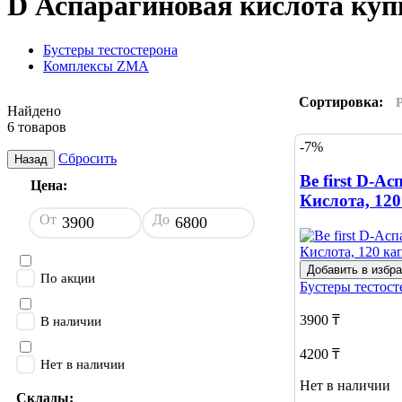
D Аспарагиновая кислота куп
Бустеры тестостерона
Комплексы ZMA
Сортировка:
Найдено
6 товаров
-7%
Сбросить
Назад
Be first D-А
Цена:
Кислота, 120
От
До
Добавить в избр
По акции
Бустеры тестос
3900 ₸
В наличии
4200 ₸
Нет в наличии
Нет в наличии
Склады: