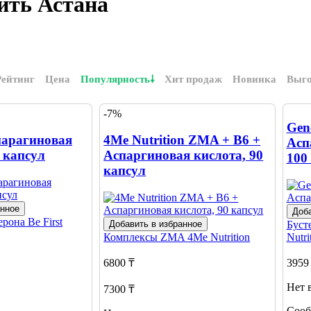
ить Астана
Рейтинг
Цена
Популярность
Хит продаж
Новинка
Выг
-7%
Gene
спарагиновая
4Me Nutrition ZMA + B6 +
Асп
 капсул
Аспаргиновая кислота, 90
100
капсул
анное
Доба
терона
Be First
Добавить в избранное
Буст
Комплексы ZMA
4Me Nutrition
Nutri
6800 ₸
3959
Нет 
7300 ₸
Сооб