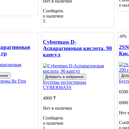
Нет в наличии
о на
Сообщить
о наличии
5
-6%
Cybermass D-
спарагиновая
2SN
Аспарагиновая кислота, 90
 гр
Кис
капсул
анное
Доба
Добавить в избранное
терона
Be First
Буст
Бустеры тестостерона
CYBERMASS
6500
4900 ₸
6900
Нет в наличии
Нет 
Сообщить
Сооб
о наличии
о на
1