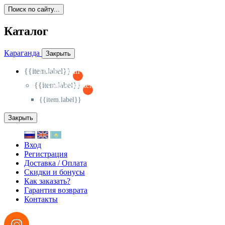
Поиск по сайту...
Каталог
Караганда
Закрыть
{{item.label}}
{{activeItem==item.id?'-
':'+'}}
{{item.label}}
{{activeSubitem==item.id?'-
':'+'}}
{{item.label}}
Закрыть
Вход
Регистрация
Доставка / Оплата
Скидки и бонусы
Как заказать?
Гарантия возврата
Контакты