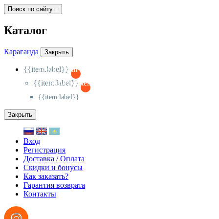
Поиск по сайту...
Каталог
Караганда
Закрыть
{{item.label}}
{{activeItem==item.id?'-
':'+'}}
{{item.label}}
{{activeSubitem==item.id?'-
':'+'}}
{{item.label}}
Закрыть
Вход
Регистрация
Доставка / Оплата
Скидки и бонусы
Как заказать?
Гарантия возврата
Контакты