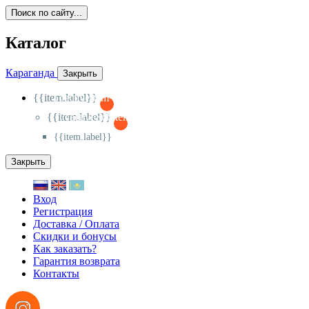
Поиск по сайту...
Каталог
Караганда
Закрыть
{{item.label}}
{{activeItem==item.id?'-
':'+'}}
{{item.label}}
{{activeSubitem==item.id?'-
':'+'}}
{{item.label}}
Закрыть
Вход
Регистрация
Доставка / Оплата
Скидки и бонусы
Как заказать?
Гарантия возврата
Контакты