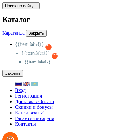
Поиск по сайту...
Каталог
Караганда
Закрыть
{{item.label}}
{{activeItem==item.id?'-
':'+'}}
{{item.label}}
{{activeSubitem==item.id?'-
':'+'}}
{{item.label}}
Закрыть
Вход
Регистрация
Доставка / Оплата
Скидки и бонусы
Как заказать?
Гарантия возврата
Контакты