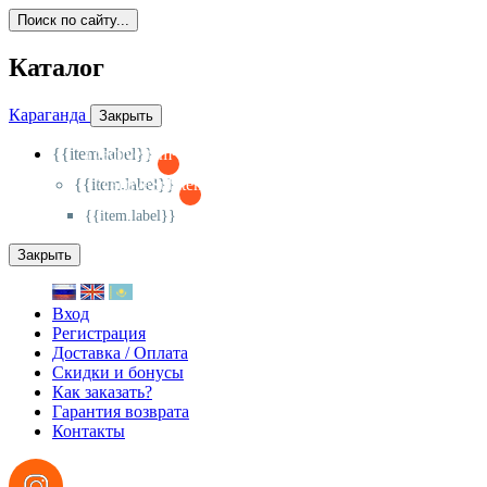
Поиск по сайту...
Каталог
Караганда
Закрыть
{{item.label}}
{{activeItem==item.id?'-
':'+'}}
{{item.label}}
{{activeSubitem==item.id?'-
':'+'}}
{{item.label}}
Закрыть
Вход
Регистрация
Доставка / Оплата
Скидки и бонусы
Как заказать?
Гарантия возврата
Контакты