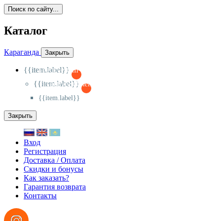
Поиск по сайту...
Каталог
Караганда
Закрыть
{{item.label}}
{{activeItem==item.id?'-
':'+'}}
{{item.label}}
{{activeSubitem==item.id?'-
':'+'}}
{{item.label}}
Закрыть
Вход
Регистрация
Доставка / Оплата
Скидки и бонусы
Как заказать?
Гарантия возврата
Контакты