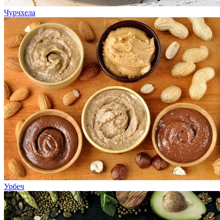
Чурчхела
Урбеч