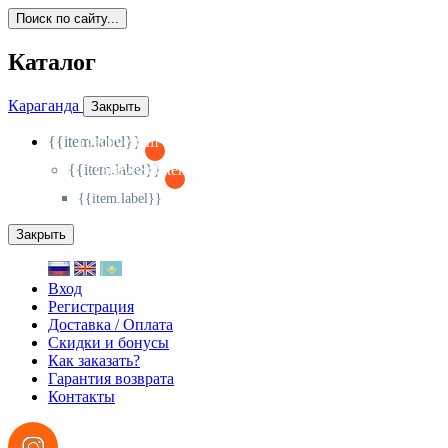
Поиск по сайту...
Каталог
Караганда
Закрыть
{{item.label}}
{{activeItem==item.id?'-
':'+'}}
{{item.label}}
{{activeSubitem==item.id?'-
':'+'}}
{{item.label}}
Закрыть
Вход
Регистрация
Доставка / Оплата
Скидки и бонусы
Как заказать?
Гарантия возврата
Контакты