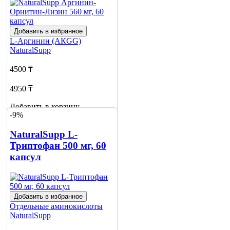
Добавить в избранное
L-Аргинин (АКGG)
NaturalSupp
4500 ₸
4950 ₸
Добавить в корзину
-9%
4
NaturalSupp L-
Триптофан 500 мг, 60
капсул
Добавить в избранное
Отдельные аминокислоты
NaturalSupp