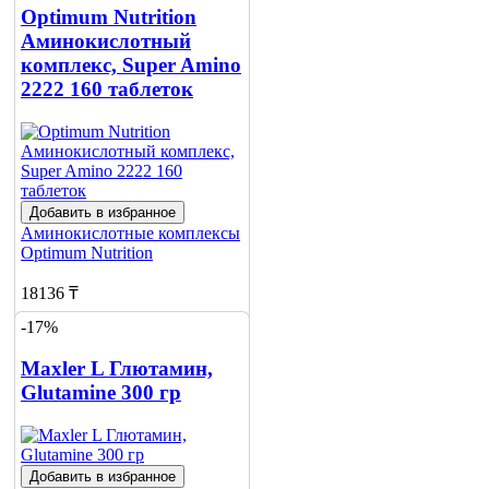
Optimum Nutrition
Аминокислотный
комплекс, Super Amino
2222 160 таблеток
Добавить в избранное
Аминокислотные комплексы
Optimum Nutrition
18136 ₸
-17%
19950 ₸
Maxler L Глютамин,
Добавить в корзину
Glutamine 300 гр
4
Добавить в избранное