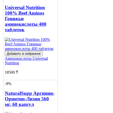
Universal Nutrition
100% Beef Aminos
Говяжьи
аминокислоты 400
таблеток
Добавить в избранное
Аминокислоты
Universal
Nutrition
18500 ₸
20350 ₸
-9%
Добавить в корзину
NaturalSupp Аргинин-
2
Орнитин-Лизин 560
мг, 60 капсул