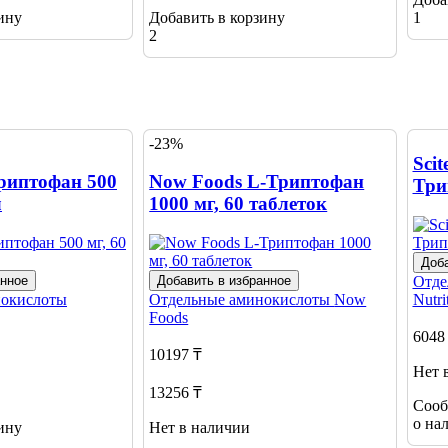
ину
Добавить в корзину
1
2
-23%
Scit
риптофан 500
Now Foods L-Триптофан
Три
л
1000 мг, 60 таблеток
Доба
анное
Добавить в избранное
Отде
нокислоты
Отдельные аминокислоты
Now
Nutri
Foods
6048
10197 ₸
Нет 
13256 ₸
Сооб
о на
ину
Нет в наличии