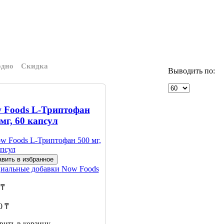
одно
Скидка
Выводить по:
 Foods L-Триптофан
 мг, 60 капсул
вить в избранное
иальные добавки
Now Foods
 ₸
0 ₸
вить в корзину