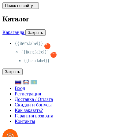
Поиск по сайту...
Каталог
Караганда
Закрыть
{{item.label}}
{{activeItem==item.id?'-
':'+'}}
{{item.label}}
{{activeSubitem==item.id?'-
':'+'}}
{{item.label}}
Закрыть
Вход
Регистрация
Доставка / Оплата
Скидки и бонусы
Как заказать?
Гарантия возврата
Контакты