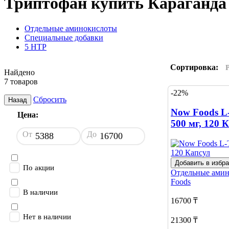
Триптофан купить Караганда
Отдельные аминокислоты
Специальные добавки
5 HTP
Сортировка:
Найдено
7 товаров
-22%
Сбросить
Назад
Now Foods L
Цена:
500 мг, 120 
От
До
Добавить в избр
По акции
Отдельные ами
Foods
В наличии
16700 ₸
Нет в наличии
21300 ₸