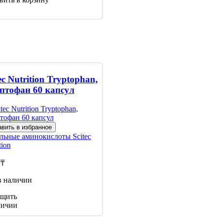
ec Nutrition Tryptophan,
птофан 60 капсул
вить в избранное
льные аминокислоты
Scitec
tion
 ₸
в наличии
щить
личии