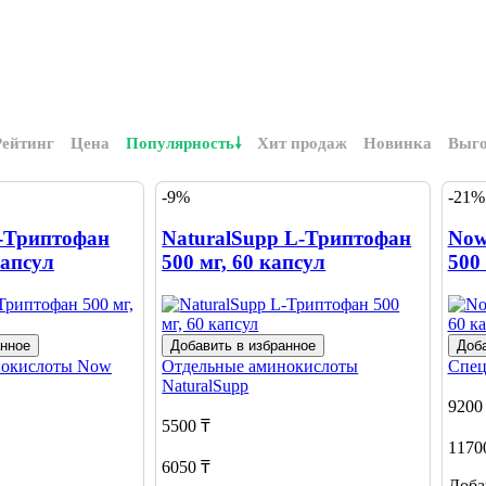
Рейтинг
Цена
Популярность
Хит продаж
Новинка
Выг
-9%
-21%
-Триптофан
NaturalSupp L-Триптофан
Now
Капсул
500 мг, 60 капсул
500
анное
Добавить в избранное
Доба
нокислоты
Now
Отдельные аминокислоты
Спец
NaturalSupp
9200
5500 ₸
1170
6050 ₸
Доба