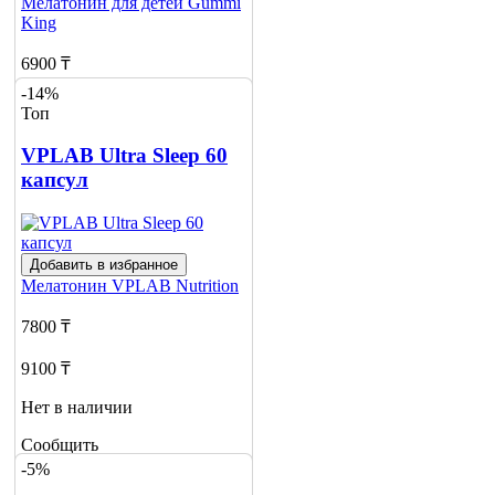
Мелатонин для детей
Gummi
King
6900 ₸
-14%
8970 ₸
Топ
Нет в наличии
VPLAB Ultra Sleep 60
капсул
Сообщить
о наличии
1
Добавить в избранное
Мелатонин
VPLAB Nutrition
7800 ₸
9100 ₸
Нет в наличии
Сообщить
о наличии
-5%