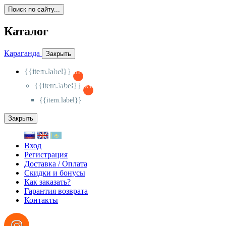
Поиск по сайту...
Каталог
Караганда
Закрыть
{{item.label}}
{{activeItem==item.id?'-
':'+'}}
{{item.label}}
{{activeSubitem==item.id?'-
':'+'}}
{{item.label}}
Закрыть
Вход
Регистрация
Доставка / Оплата
Скидки и бонусы
Как заказать?
Гарантия возврата
Контакты