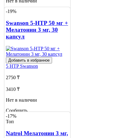
Нет в наличии
-19%
Сообщить
о наличии
Swanson 5-HTP 50 мг +
Мелатонин 3 мг, 30
капсул
Добавить в избранное
5 HTP
Swanson
2750 ₸
3410 ₸
Нет в наличии
Сообщить
-17%
о наличии
Топ
3
Natrol Мелатонин 3 мг,