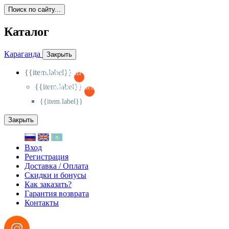
Поиск по сайту...
Каталог
Караганда
Закрыть
{{item.label}}
{{activeItem==item.id?'-
':'+'}}
{{item.label}}
{{activeSubitem==item.id?'-
':'+'}}
{{item.label}}
Закрыть
Вход
Регистрация
Доставка / Оплата
Скидки и бонусы
Как заказать?
Гарантия возврата
Контакты