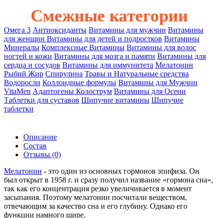
Смежные категории
Омега 3
Антиоксиданты
Витамины для мужчин
Витамины
для женщин
Витамины для детей и подростков
Витамины
Минералы
Комплексные Витамины
Витамины для волос
ногтей и кожи
Витамины для мозга и памяти
Витамины для
сердца и сосудов
Витамины для иммунитета
Мелатонин
Рыбий Жир
Спирулина
Травы и Hатуральные средства
Водоросли
Коллоидные формулы
Витамины для Мужчин
VitaMen
Адаптогены
Колострум
Витамины для Осени
Таблетки для суставов
Шипучие витамины
Шипучие
таблетки
Описание
Состав
Отзывы
(0)
Мелатонин
- это один из основных гормонов эпифиза. Он
был открыт в 1958 г. и сразу получил название «гормона сна»,
так как его концентрация резко увеличивается в момент
засыпания. Поэтому мелатонин посчитали веществом,
отвечающим за качество сна и его глубину. Однако его
функции намного шире.