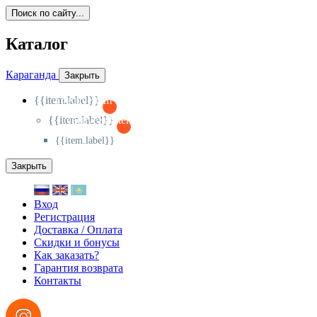
Поиск по сайту...
Каталог
Караганда
Закрыть
{{item.label}}
{{activeItem==item.id?'-
':'+'}}
{{item.label}}
{{activeSubitem==item.id?'-
':'+'}}
{{item.label}}
Закрыть
Вход
Регистрация
Доставка / Оплата
Скидки и бонусы
Как заказать?
Гарантия возврата
Контакты