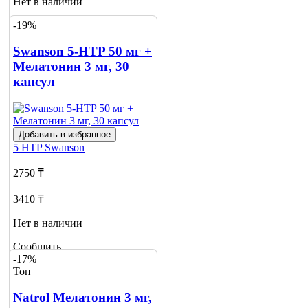
Нет в наличии
-19%
Сообщить
о наличии
Swanson 5-HTP 50 мг +
Мелатонин 3 мг, 30
капсул
Добавить в избранное
5 HTP
Swanson
2750 ₸
3410 ₸
Нет в наличии
Сообщить
-17%
о наличии
Топ
3
Natrol Мелатонин 3 мг,