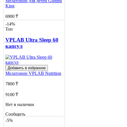
Мелатонин для детей
Gummi
King
6900 ₸
-14%
8970 ₸
Топ
Нет в наличии
VPLAB Ultra Sleep 60
капсул
Сообщить
о наличии
1
Добавить в избранное
Мелатонин
VPLAB Nutrition
7800 ₸
9100 ₸
Нет в наличии
Сообщить
о наличии
-5%