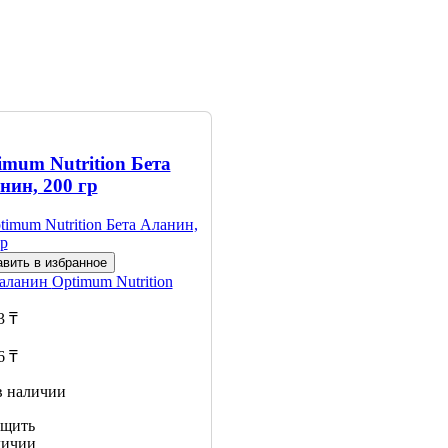
imum Nutrition Бета
нин, 200 гр
вить в избранное
 аланин
Optimum Nutrition
3 ₸
6 ₸
в наличии
щить
личии