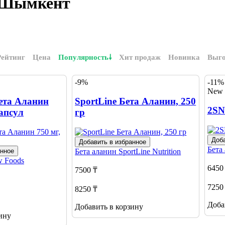
е Шымкент
Рейтинг
Цена
Популярность
Хит продаж
Новинка
Выг
-9%
-11%
New
ета Аланин
SportLine Бета Аланин, 250
2SN
капсул
гр
Доба
Добавить в избранное
Бета
анное
Бета аланин
SportLine Nutrition
 Foods
6450
7500 ₸
7250
8250 ₸
Доба
Добавить в корзину
ину