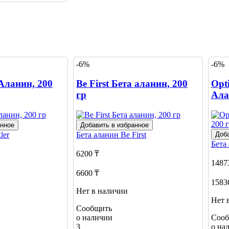
-6%
-6%
Аланин, 200
Be First Бета аланин, 200
Opt
гр
Ала
анное
Добавить в избранное
ler
Бета аланин
Be First
Доба
Бета
6200 ₸
1487
6600 ₸
1583
Нет в наличии
Нет 
Сообщить
о наличии
Сооб
3
о на