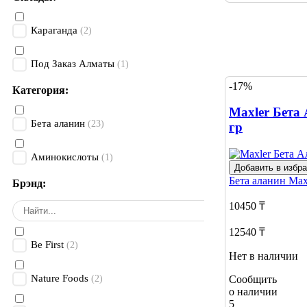
Караганда
(2)
Под Заказ Алматы
(1)
-17%
Категория:
Maxler Бета 
Бета аланин
(23)
гр
Аминокислоты
(1)
Добавить в избр
Бета аланин
Max
Брэнд:
10450 ₸
12540 ₸
Be First
(2)
Нет в наличии
Nature Foods
Сообщить
(2)
о наличии
5