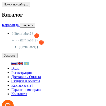
Поиск по сайту...
Каталог
Караганда
Закрыть
{{item.label}}
{{activeItem==item.id?'-
':'+'}}
{{item.label}}
{{activeSubitem==item.id?'-
':'+'}}
{{item.label}}
Закрыть
Вход
Регистрация
Доставка / Оплата
Скидки и бонусы
Как заказать?
Гарантия возврата
Контакты