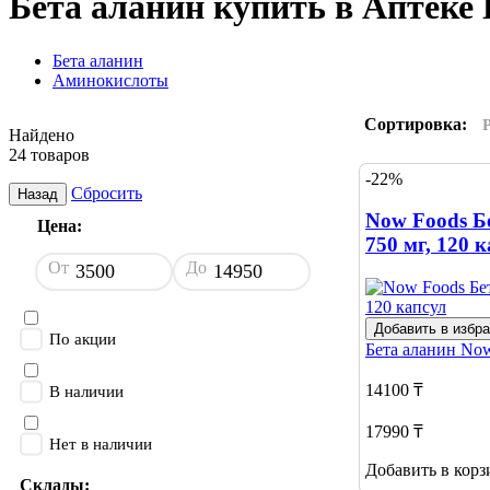
Бета аланин купить в Аптек
Бета аланин
Аминокислоты
Сортировка:
Найдено
24 товаров
-22%
Сбросить
Назад
Now Foods Б
Цена:
750 мг, 120 
От
До
Добавить в избр
По акции
Бета аланин
Now
14100 ₸
В наличии
17990 ₸
Нет в наличии
Добавить в корз
Склады: