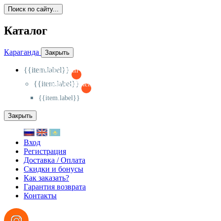
Поиск по сайту...
Каталог
Караганда
Закрыть
{{item.label}}
{{activeItem==item.id?'-
':'+'}}
{{item.label}}
{{activeSubitem==item.id?'-
':'+'}}
{{item.label}}
Закрыть
Вход
Регистрация
Доставка / Оплата
Скидки и бонусы
Как заказать?
Гарантия возврата
Контакты