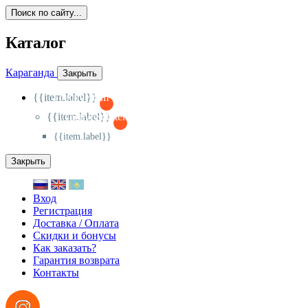
Поиск по сайту...
Каталог
Караганда
Закрыть
{{item.label}}
{{activeItem==item.id?'-
':'+'}}
{{item.label}}
{{activeSubitem==item.id?'-
':'+'}}
{{item.label}}
Закрыть
Вход
Регистрация
Доставка / Оплата
Скидки и бонусы
Как заказать?
Гарантия возврата
Контакты