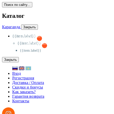
Поиск по сайту...
Каталог
Караганда
Закрыть
{{item.label}}
{{activeItem==item.id?'-
':'+'}}
{{item.label}}
{{activeSubitem==item.id?'-
':'+'}}
{{item.label}}
Закрыть
Вход
Регистрация
Доставка / Оплата
Скидки и бонусы
Как заказать?
Гарантия возврата
Контакты