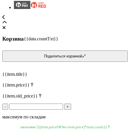
Корзина
{{data.countTxt}}
Поделиться корзиной🔗
{{item.title}}
{{item.price}} ₸
{{item.old_price}} ₸
-
+
максимум по складам
экономия {{(item.priceOfOne-item.price)*item.count}} ₸