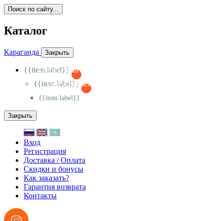
Поиск по сайту...
Каталог
Караганда
Закрыть
{{item.label}}
{{activeItem==item.id?'-
':'+'}}
{{item.label}}
{{activeSubitem==item.id?'-
':'+'}}
{{item.label}}
Закрыть
Вход
Регистрация
Доставка / Оплата
Скидки и бонусы
Как заказать?
Гарантия возврата
Контакты