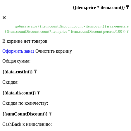
{{item.price * item.count}} ₸
добавьте еще {{item.countDiscount.count - item.count}} и сэкономьте
{{item.countDiscount.count*item.price * item.countDiscount.percent/100}} ₸
В корзине нет товаров
Оформить заказ
Очистить корзину
Общая сумма:
{{data.costInt}} ₸
Скидка:
{{data.discount}} ₸
Скидка по количеству:
{{sumCountDiscount}} ₸
CashBack к начислению: