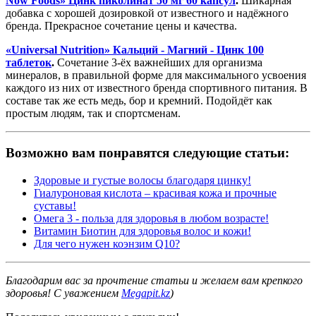
Now Foods» Цинк пиколинат 50 мг 60 капсул
.
Шикарная
добавка с хорошей дозировкой от известного и надёжного
бренда. Прекрасное сочетание цены и качества.
«Universal Nutrition» Кальций - Магний - Цинк 100
таблеток
.
Сочетание 3-ёх важнейших для организма
минералов, в правильной форме для максимального усвоения
каждого из них от известного бренда спортивного питания. В
составе так же есть медь, бор и кремний. Подойдёт как
простым людям, так и спортсменам.
Возможно вам понравятся следующие статьи:
Здоровые и густые волосы благодаря цинку!
Гиалуроновая кислота – красивая кожа и прочные
суставы!
Омега 3 - польза для здоровья в любом возрасте!
Витамин Биотин для здоровья волос и кожи!
Для чего нужен коэнзим Q10?
Благодарим вас за прочтение статьи и желаем вам крепкого
здоровья! С уважением
Megapit.kz
)