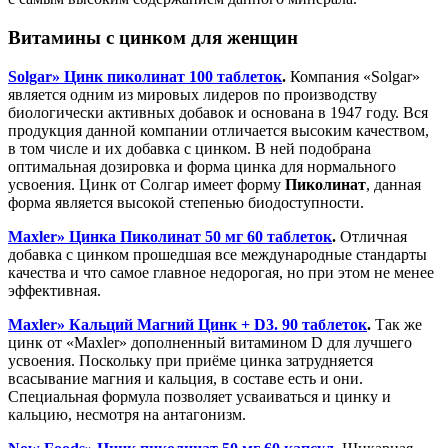
Витамины с цинком для женщин
Solgar» Цинк пиколинат 100 таблеток
.
Компания «Solgar»
является одним из мировых лидеров по производству
биологически активных добавок и основана в 1947 году. Вся
продукция данной компании отличается высоким качеством,
в том числе и их добавка с цинком. В ней подобрана
оптимальная дозировка и форма цинка для нормального
усвоения. Цинк от Солгар имеет форму
Пиколинат
, данная
форма является высокой степенью биодоступности.
Maxler» Цинка Пиколинат 50 мг 60 таблеток
.
Отличная
добавка с цинком прошедшая все международные стандарты
качества и что самое главное недорогая, но при этом не менее
эффективная.
Maxler» Кальций Магний Цинк + D3. 90 таблеток
.
Так же
цинк от «Maxler» дополненный витамином D для лучшего
усвоения. Поскольку при приёме цинка затрудняется
всасывание магния и кальция, в составе есть и они.
Специальная формула позволяет усваиваться и цинку и
кальцию, несмотря на антагонизм.