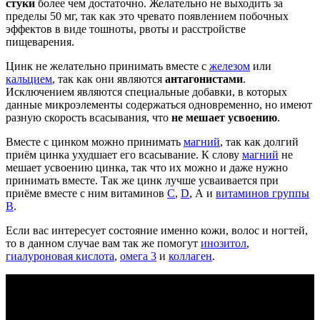
стуки
более чем достаточно. Желательно не выходить за
пределы 50 мг, так как это чревато появлением побочных
эффектов в виде тошноты, рвоты и расстройстве
пищеварения.
Цинк не желательно принимать вместе с
железом
или
кальцием
, так как они являются
антагонистами
.
Исключением являются специальные добавки, в которых
данные микроэлементы содержаться одновременно, но имеют
разную скорость всасывания, что
не мешает усвоению
.
Вместе с цинком можно принимать
магний
, так как долгий
приём цинка ухудшает его всасывание. К слову
магний
не
мешает усвоению цинка, так что их можно и даже нужно
принимать вместе. Так же цинк лучше усваивается при
приёме вместе с ним витаминов
С
,
D
, А и
витаминов группы
В
.
Если вас интересует состояние именно кожи, волос и ногтей,
то в данном случае вам так же помогут
инозитол
,
гиалуроновая кислота
,
омега 3
и
коллаген
.