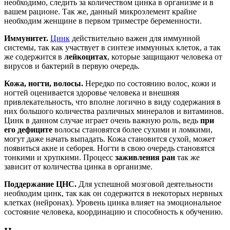
необходимо, следить за количеством цинка в организме и в
вашем рационе. Так же, данный микроэлемент крайне
необходим женщине в первом триместре беременности.
Иммунитет.
Цинк
действительно важен для иммунной
системы, так как участвует в синтезе иммунных клеток, а так
же содержится в
лейкоцитах
, которые защищают человека от
вирусов и бактерий в первую очередь.
Кожа, ногти, волосы.
Нередко по состоянию волос, кожи и
ногтей оценивается здоровье человека и внешняя
привлекательность, что вполне логично в виду содержания в
них большого количества различных минералов и витаминов.
Цинк в данном случае играет очень важную роль, ведь
при
его дефиците
волосы становятся более сухими и ломкими,
могут даже начать выпадать. Кожа становится сухой, может
появиться акне и себорея. Ногти в свою очередь становятся
тонкими и хрупкими. Процесс
заживления ран
так же
зависит от количества цинка в организме.
Поддержание ЦНС.
Для успешной мозговой деятельности
необходим цинк, так как он содержится в некоторых нервных
клетках (нейронах). Уровень цинка влияет на эмоциональное
состояние человека, координацию и способность к обучению.