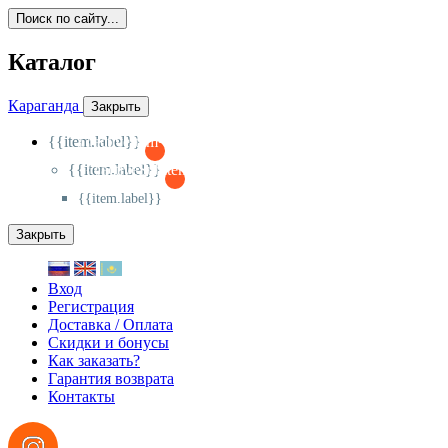
Поиск по сайту...
Каталог
Караганда
Закрыть
{{item.label}}
{{activeItem==item.id?'-
':'+'}}
{{item.label}}
{{activeSubitem==item.id?'-
':'+'}}
{{item.label}}
Закрыть
Вход
Регистрация
Доставка / Оплата
Скидки и бонусы
Как заказать?
Гарантия возврата
Контакты