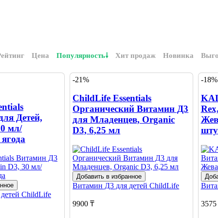
Рейтинг
Цена
Популярность
Хит продаж
Новинка
Выг
-21%
-18%
ChildLife Essentials
KAL
ntials
Органический Витамин Д3
Rex
для Детей,
для Младенцев, Organic
Жев
30 мл/
D3, 6,25 мл
шту
 ягода
Добавить в избранное
Доба
анное
Витамин Д3 для детей
ChildLife
Вита
 детей
ChildLife
9900 ₸
3575