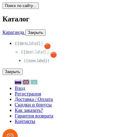
Поиск по сайту...
Каталог
Караганда
Закрыть
{{item.label}}
{{activeItem==item.id?'-
':'+'}}
{{item.label}}
{{activeSubitem==item.id?'-
':'+'}}
{{item.label}}
Закрыть
Вход
Регистрация
Доставка / Оплата
Скидки и бонусы
Как заказать?
Гарантия возврата
Контакты