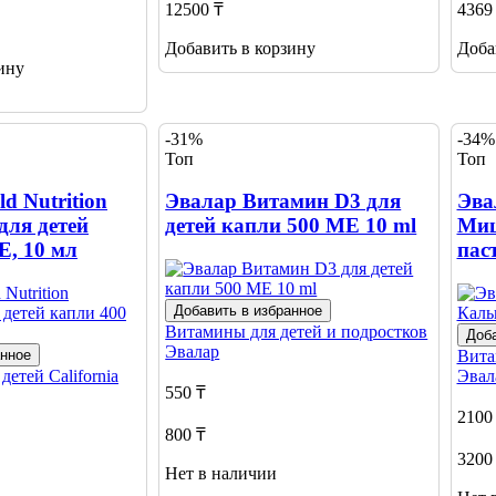
12500 ₸
4369
Добавить в корзину
Доба
ину
-31%
-34%
Топ
Топ
ld Nutrition
Эвалар Витамин D3 для
Эва
для детей
детей капли 500 МЕ 10 ml
Миш
Е, 10 мл
пас
Добавить в избранное
Витамины для детей и подростков
Доба
Эвалар
анное
Вита
 детей
California
Эвал
550 ₸
2100
800 ₸
3200
Нет в наличии