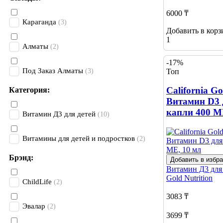
6000 ₸
Караганда
(3)
Добавить в корз
1
Алматы
(2)
-17%
Под Заказ Алматы
Топ
(3)
California Go
Категория:
Витамин D3 
капли 400 М
Витамин Д3 для детей
(10)
Витамины для детей и подростков
(2)
Брэнд:
Добавить в избр
Витамин Д3 для
Gold Nutrition
ChildLife
(2)
3083 ₸
Эвалар
(2)
3699 ₸