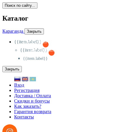
Поиск по сайту...
Каталог
Караганда
Закрыть
{{item.label}}
{{activeItem==item.id?'-
':'+'}}
{{item.label}}
{{activeSubitem==item.id?'-
':'+'}}
{{item.label}}
Закрыть
Вход
Регистрация
Доставка / Оплата
Скидки и бонусы
Как заказать?
Гарантия возврата
Контакты