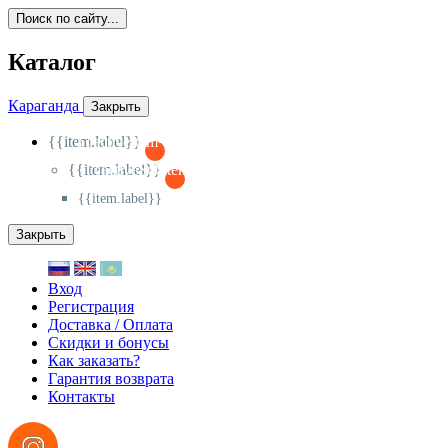
Поиск по сайту...
Каталог
Караганда
Закрыть
{{item.label}}
{{activeItem==item.id?'-
':'+'}}
{{item.label}}
{{activeSubitem==item.id?'-
':'+'}}
{{item.label}}
Закрыть
Вход
Регистрация
Доставка / Оплата
Скидки и бонусы
Как заказать?
Гарантия возврата
Контакты