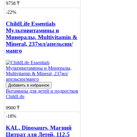
9758 ₸
-22%
Добавить в корзину
ChildLife Essentials
Мультивитамины и
Минералы, Multivitamin &
Mineral, 237мл/апельсин/
манго
Добавить в избранное
Витамины для детей и подростков
ChildLife
9900 ₸
-18%
12700 ₸
KAL, Dinosaurs, Магний
Добавить в корзину
Цитрат для Детей, 112,5