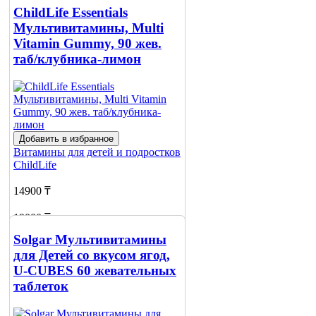
ChildLife Essentials
Мультивитамины, Multi
Vitamin Gummy, 90 жев.
таб/клубника-лимон
Добавить в избранное
Витамины для детей и подростков
ChildLife
14900 ₸
19000 ₸
Solgar Мультивитамины
Добавить в корзину
для Детей со вкусом ягод,
U-CUBES 60 жевательных
таблеток