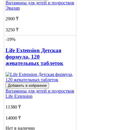
Витамины для детей и подростков
Эвалар
2900 ₸
3250 ₸
-19%
Нет в наличии
Сообщить
Life Extension Детская
о наличии
формула, 120
1
жевательных таблеток
Добавить в избранное
Витамины для детей и подростков
Life Extension
11380 ₸
14000 ₸
Нет в наличии