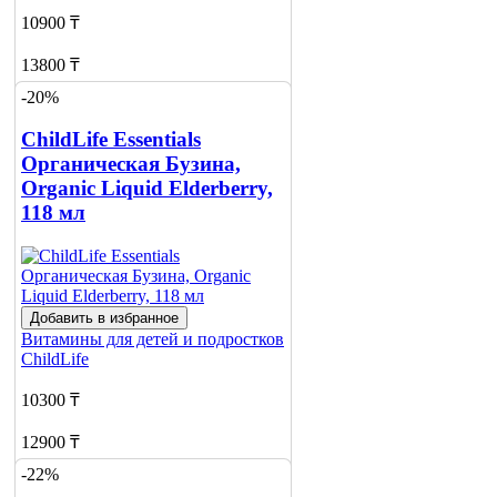
10900 ₸
13800 ₸
-20%
Добавить в корзину
ChildLife Essentials
Органическая Бузина,
Organic Liquid Elderberry,
118 мл
Добавить в избранное
Витамины для детей и подростков
ChildLife
10300 ₸
12900 ₸
-22%
Добавить в корзину