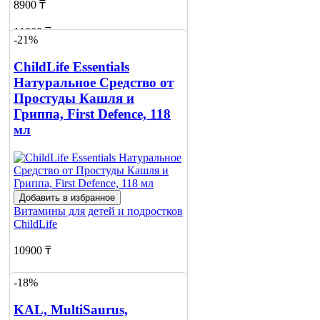
8900 ₸
11300 ₸
-21%
Добавить в корзину
ChildLife Essentials
Натуральное Средство от
Простуды Кашля и
Гриппа, First Defence, 118
мл
Добавить в избранное
Витамины для детей и подростков
ChildLife
10900 ₸
13800 ₸
-18%
Добавить в корзину
KAL, MultiSaurus,