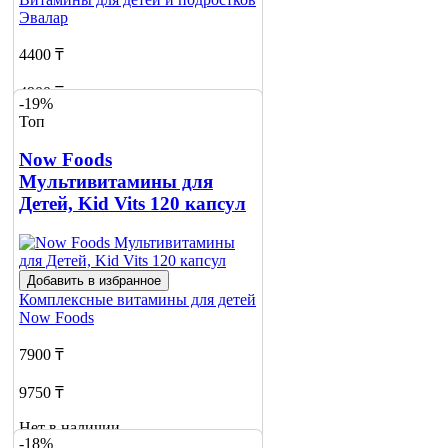
Эвалар
4400 ₸
4900 ₸
-19%
Топ
Нет в наличии
Now Foods
Сообщить
о наличии
Мультивитамины для
Детей, Kid Vits 120 капсул
Добавить в избранное
Комплексные витамины для детей
Now Foods
7900 ₸
9750 ₸
Нет в наличии
-18%