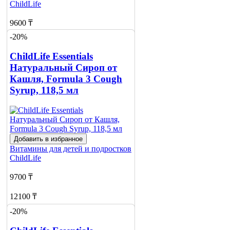
ChildLife
9600 ₸
-20%
12100 ₸
ChildLife Essentials
Добавить в корзину
Натуральный Сироп от
Кашля, Formula 3 Cough
Syrup, 118,5 мл
Добавить в избранное
Витамины для детей и подростков
ChildLife
9700 ₸
12100 ₸
-20%
Добавить в корзину