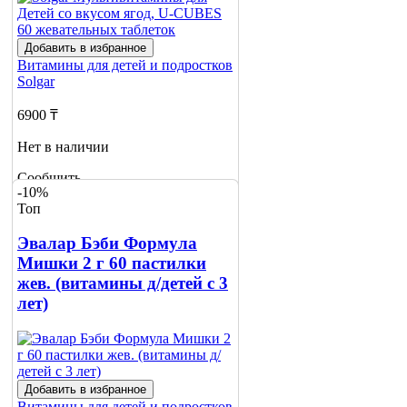
Добавить в избранное
Витамины для детей и подростков
Solgar
6900 ₸
Нет в наличии
Сообщить
-10%
о наличии
Топ
Эвалар Бэби Формула
Мишки 2 г 60 пастилки
жев. (витамины д/детей с 3
лет)
Добавить в избранное
Витамины для детей и подростков