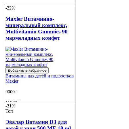
-22%
Сообщить
о наличии
Maxler Витаминно-
минеральный комплекс,
Multivitamin Gummies 90
мармеладных конфет
Добавить в избранное
Витамины для детей и подростков
Maxler
9000 ₸
11570 ₸
-31%
Топ
Нет в наличии
Эвалар Витамин D3 для
Сообщить
о наличии
детей капли 500 МЕ 10 ml