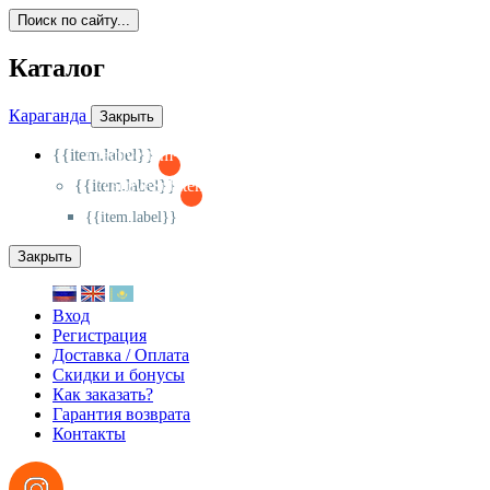
Поиск по сайту...
Каталог
Караганда
Закрыть
{{item.label}}
{{activeItem==item.id?'-
':'+'}}
{{item.label}}
{{activeSubitem==item.id?'-
':'+'}}
{{item.label}}
Закрыть
Вход
Регистрация
Доставка / Оплата
Скидки и бонусы
Как заказать?
Гарантия возврата
Контакты