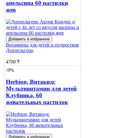
апельсина 60 пастилки
жев
Добавить в избранное
Витамины для детей и подростков
Доппельгерц
4700 ₸
-9%
5400 ₸
Herbion, Витакидс
Нет в наличии
Мультивитамин для детей
Сообщить
Клубника, 60
о наличии
жевательных пастилок
Добавить в избранное