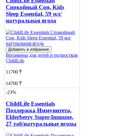
ChildLife Essentials
Спокойный Сон, Kids
Sleep Essential, 59 мл/
натуральная ягода
Добавить в избранное
Витамины для детей и подростков
ChildLife
11700 ₸
14700 ₸
-23%
Добавить в корзину
ChildLife Essentials
Поддержка Иммунитета,
Elderberry Super-Immune,
27 таб/натуральные ягоды