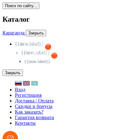
Поиск по сайту...
Каталог
Караганда
Закрыть
{{item.label}}
{{activeItem==item.id?'-
':'+'}}
{{item.label}}
{{activeSubitem==item.id?'-
':'+'}}
{{item.label}}
Закрыть
Вход
Регистрация
Доставка / Оплата
Скидки и бонусы
Как заказать?
Гарантия возврата
Контакты