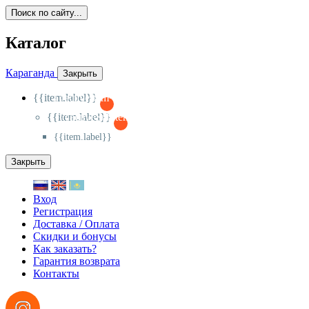
Поиск по сайту...
Каталог
Караганда
Закрыть
{{item.label}}
{{activeItem==item.id?'-
':'+'}}
{{item.label}}
{{activeSubitem==item.id?'-
':'+'}}
{{item.label}}
Закрыть
Вход
Регистрация
Доставка / Оплата
Скидки и бонусы
Как заказать?
Гарантия возврата
Контакты