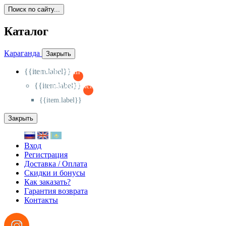
Поиск по сайту...
Каталог
Караганда
Закрыть
{{item.label}}
{{activeItem==item.id?'-
':'+'}}
{{item.label}}
{{activeSubitem==item.id?'-
':'+'}}
{{item.label}}
Закрыть
Вход
Регистрация
Доставка / Оплата
Скидки и бонусы
Как заказать?
Гарантия возврата
Контакты