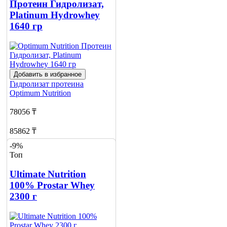
Протеин Гидролизат,
Platinum Hydrowhey
1640 гр
Добавить в избранное
Гидролизат протеина
Optimum Nutrition
78056 ₸
85862 ₸
-9%
Добавить в корзину
Топ
1
Ultimate Nutrition
100% Prostar Whey
2300 г