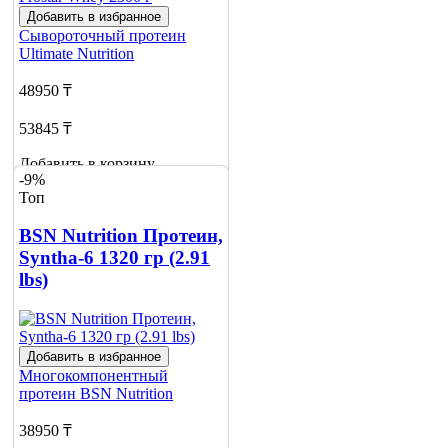
Добавить в избранное
Сывороточный протеин
Ultimate Nutrition
48950 ₸
53845 ₸
Добавить в корзину
-9%
2
Топ
BSN Nutrition Протеин,
Syntha-6 1320 гр (2.91
lbs)
Добавить в избранное
Многокомпонентный
протеин
BSN Nutrition
38950 ₸