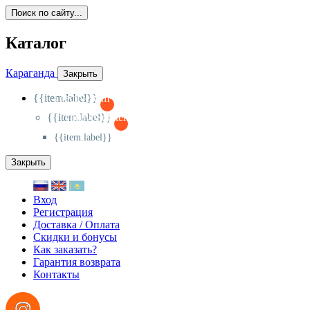
Поиск по сайту...
Каталог
Караганда
Закрыть
{{item.label}}
{{activeItem==item.id?'-
':'+'}}
{{item.label}}
{{activeSubitem==item.id?'-
':'+'}}
{{item.label}}
Закрыть
Вход
Регистрация
Доставка / Оплата
Скидки и бонусы
Как заказать?
Гарантия возврата
Контакты