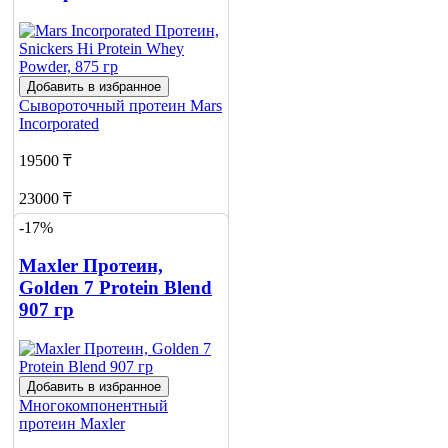
Добавить в избранное
Сывороточный протеин
Mars
Incorporated
19500 ₸
23000 ₸
-17%
Добавить в корзину
1
Maxler Протеин,
Golden 7 Protein Blend
907 гр
Добавить в избранное
Многокомпонентный
протеин
Maxler