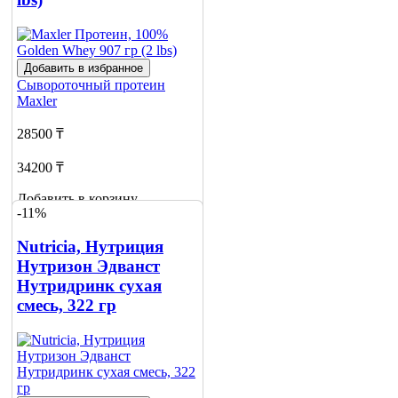
Добавить в избранное
Сывороточный протеин
Maxler
28500 ₸
34200 ₸
Добавить в корзину
-11%
14
Nutricia, Нутриция
Нутризон Эдванст
Нутридринк сухая
смесь, 322 гр