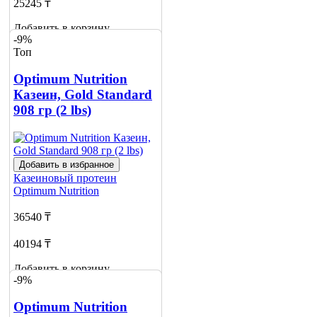
25245 ₸
Добавить в корзину
-9%
4
Топ
Optimum Nutrition
Казеин, Gold Standard
908 гр (2 lbs)
Добавить в избранное
Казеиновый протеин
Optimum Nutrition
36540 ₸
40194 ₸
Добавить в корзину
-9%
3
Optimum Nutrition