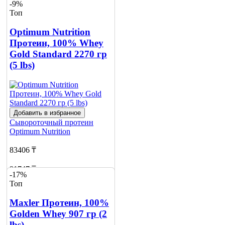
-9%
Топ
Optimum Nutrition
Протеин, 100% Whey
Gold Standard 2270 гр
(5 lbs)
Добавить в избранное
Сывороточный протеин
Optimum Nutrition
83406 ₸
91747 ₸
-17%
Топ
Добавить в корзину
10
Maxler Протеин, 100%
Golden Whey 907 гр (2
lbs)