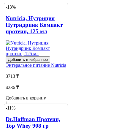
-13%
Добавить в корзину
13
Nutricia, Нутриция
Нутридринк Компакт
протеин, 125 мл
Добавить в избранное
Энтеральное питание
Nutricia
3713 ₸
4286 ₸
Добавить в корзину
1
-11%
Dr.Hoffman Протеин,
Top Whey 908 гр