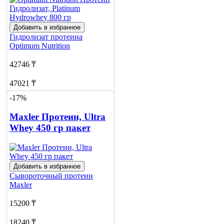
Добавить в избранное
Гидролизат протеина
Optimum Nutrition
42746 ₸
47021 ₸
-17%
Добавить в корзину
1
Maxler Протеин, Ultra
Whey 450 гр пакет
Добавить в избранное
Сывороточный протеин
Maxler
15200 ₸
18240 ₸