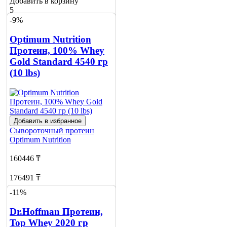
Добавить в корзину
5
-9%
Optimum Nutrition
Протеин, 100% Whey
Gold Standard 4540 гр
(10 lbs)
Добавить в избранное
Сывороточный протеин
Optimum Nutrition
160446 ₸
176491 ₸
-11%
Добавить в корзину
2
Dr.Hoffman Протеин,
Top Whey 2020 гр