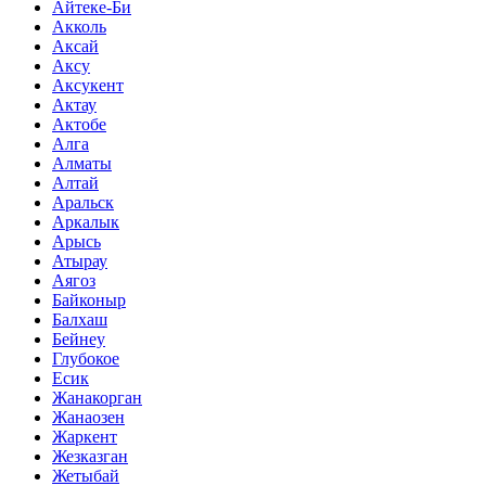
Айтеке-Би
Акколь
Аксай
Аксу
Аксукент
Актау
Актобе
Алга
Алматы
Алтай
Аральск
Аркалык
Арысь
Атырау
Аягоз
Байконыр
Балхаш
Бейнеу
Глубокое
Есик
Жанакорган
Жанаозен
Жаркент
Жезказган
Жетыбай