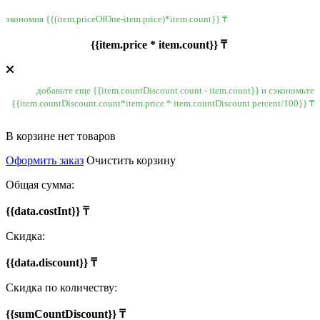
экономия {{(item.priceOfOne-item.price)*item.count}} ₸
{{item.price * item.count}} ₸
добавьте еще {{item.countDiscount.count - item.count}} и сэкономьте
{{item.countDiscount.count*item.price * item.countDiscount.percent/100}} ₸
В корзине нет товаров
Оформить заказ
Очистить корзину
Общая сумма:
{{data.costInt}} ₸
Скидка:
{{data.discount}} ₸
Скидка по количеству:
{{sumCountDiscount}} ₸