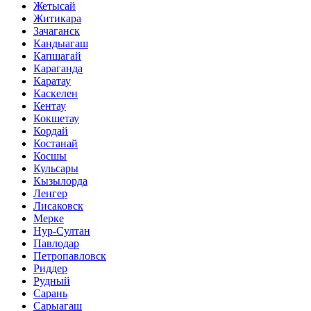
Жетысай
Житикара
Зачаганск
Кандыагаш
Капшагай
Караганда
Каратау
Каскелен
Кентау
Кокшетау
Кордай
Костанай
Косшы
Кульсары
Кызылорда
Ленгер
Лисаковск
Мерке
Нур-Султан
Павлодар
Петропавловск
Риддер
Рудный
Сарань
Сарыагаш