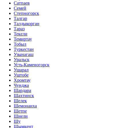
Сатпаев
Семей
Степногорск
Талгар
Талдыкорган
Тараз
Текели
Темиртау
Тобыл
Туркестан
Узынагаш
Уральск
Усть-Каменогорск
Ушарал
Уштобе
Хромтау
Чунджа
Шардара
Шахтинск
Шелек
Шемонаиха
Шетпе
Шиели
Шу
Шымкент