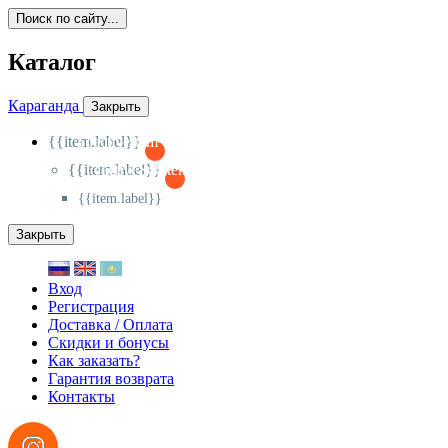
Поиск по сайту...
Каталог
Караганда
Закрыть
{{item.label}}
{{activeItem==item.id?'-
':'+'}}
{{item.label}}
{{activeSubitem==item.id?'-
':'+'}}
{{item.label}}
Закрыть
Вход
Регистрация
Доставка / Оплата
Скидки и бонусы
Как заказать?
Гарантия возврата
Контакты