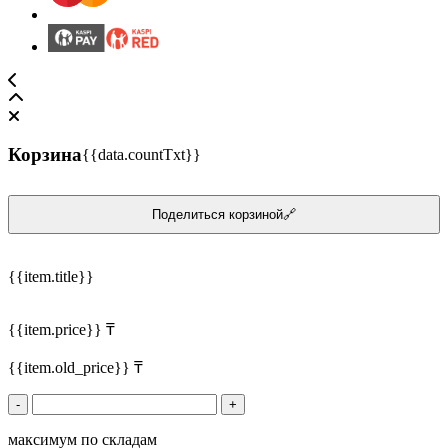
Корзина
{{data.countTxt}}
Поделиться корзиной🔗
{{item.title}}
{{item.price}} ₸
{{item.old_price}} ₸
-
+
максимум по складам