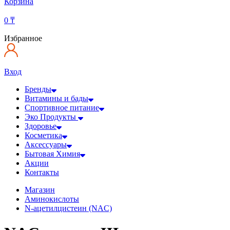
Корзина
0
₸
Избранное
Вход
Бренды
Витамины и бады
Спортивное питание
Эко Продукты
Здоровье
Косметика
Аксессуары
Бытовая Химия
Акции
Контакты
Магазин
Аминокислоты
N-ацетилцистеин (NAC)