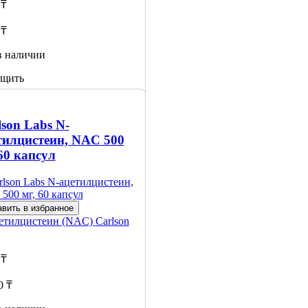
 ₸
 ₸
в наличии
щить
личии
lson Labs N-
тилцистеин, NAC 500
 60 капсул
вить в избранное
етилцистеин (NAC)
Carlson
 ₸
0 ₸