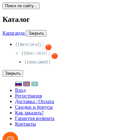
Поиск по сайту...
Каталог
Караганда
Закрыть
{{item.label}}
{{activeItem==item.id?'-
':'+'}}
{{item.label}}
{{activeSubitem==item.id?'-
':'+'}}
{{item.label}}
Закрыть
Вход
Регистрация
Доставка / Оплата
Скидки и бонусы
Как заказать?
Гарантия возврата
Контакты