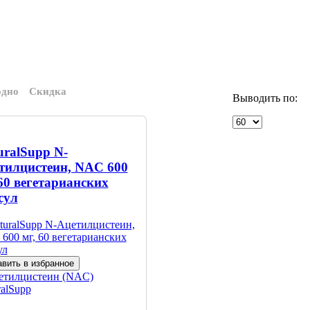
одно
Скидка
Выводить по:
uralSupp N-
тилцистеин, NAC 600
 60 вегетарианских
сул
вить в избранное
етилцистеин (NAC)
ralSupp