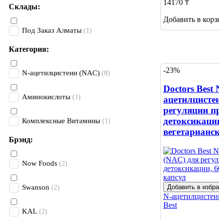
14170 ₸
Склады:
Добавить в корз
Под Заказ Алматы
(1)
Категория:
-23%
N-ацетилцистеин (NAC)
(8)
Doctors Best 
Аминокислоты
(1)
ацетилцисте
регуляции п
детоксикации
Комплексные Витамины
(1)
вегетарианс
Брэнд:
Now Foods
(2)
Добавить в избр
Swanson
(2)
N-ацетилцисте
Best
KAL
(2)