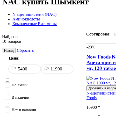
NAC купить Шымкент
N-ацетилцистеин (NAC)
Аминокислоты
Комплексные Витамины
Сортировка:
Найдено
10 товаров
-23%
Сбросить
Назад
Now Foods N
Цена:
Ацетилцисте
мг, 120 табл
От
До
По акции
Добавить в избр
N-ацетилцисте
В наличии
Foods
10900 ₸
Нет в наличии