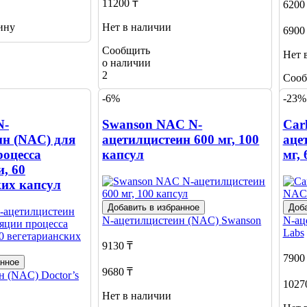
11200 ₸
6200
ину
Нет в наличии
6900
Сообщить
Нет 
о наличии
2
Сооб
о на
-6%
-23%
1
N-
Swanson NAC N-
Car
ин (NAC) для
ацетилцистеин 600 мг, 100
аце
роцесса
капсул
мг,
, 60
ких капсул
Добавить в избранное
Доба
N-ацетилцистеин (NAC)
Swanson
N-ац
Labs
9130 ₸
7900
анное
9680 ₸
ин (NAC)
Doctor’s
1027
Нет в наличии