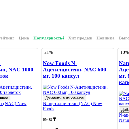
Рейтинг
Цена
Популярность
Хит продаж
Новинка
Выг
-21%
-10%
-
Now Foods N-
Nat
ин, NAC 1000
Ацетилцистеин, NAC 600
Аце
еток
мг, 100 капсул
мг,
кап
анное
Добавить в избранное
ин (NAC)
Now
N-ацетилцистеин (NAC)
Now
Foods
Доба
N-ац
8900 ₸
Natu