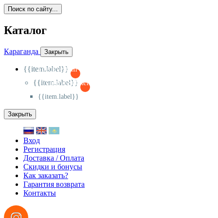
Поиск по сайту...
Каталог
Караганда
Закрыть
{{item.label}}
{{activeItem==item.id?'-
':'+'}}
{{item.label}}
{{activeSubitem==item.id?'-
':'+'}}
{{item.label}}
Закрыть
Вход
Регистрация
Доставка / Оплата
Скидки и бонусы
Как заказать?
Гарантия возврата
Контакты