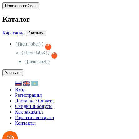
Поиск по сайту...
Каталог
Караганда
Закрыть
{{item.label}}
{{activeItem==item.id?'-
':'+'}}
{{item.label}}
{{activeSubitem==item.id?'-
':'+'}}
{{item.label}}
Закрыть
Вход
Регистрация
Доставка / Оплата
Скидки и бонусы
Как заказать?
Гарантия возврата
Контакты