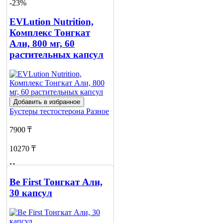
о наличии
-23%
2
EVLution Nutrition,
Комплекс Тонгкат
Али, 800 мг, 60
растительных капсул
Добавить в избранное
Бустеры тестостерона
Разное
7900 ₸
10270 ₸
Нет в наличии
Be First Тонгкат Али,
Сообщить
о наличии
30 капсул