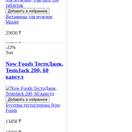
Добавить в избранное
Витамины для мужчин
Maxler
25650 ₸
30780 ₸
-22%
Топ
Добавить в корзину
4
Now Foods ТестоДжек,
TestoJack 200, 60
капсул
Добавить в избранное
Бустеры тестостерона
Now
Foods
13450 ₸