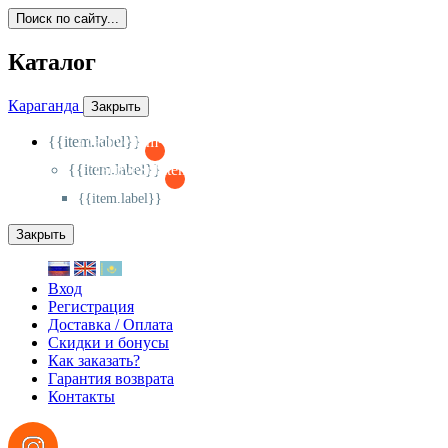
Поиск по сайту...
Каталог
Караганда
Закрыть
{{item.label}}
{{activeItem==item.id?'-
':'+'}}
{{item.label}}
{{activeSubitem==item.id?'-
':'+'}}
{{item.label}}
Закрыть
Вход
Регистрация
Доставка / Оплата
Скидки и бонусы
Как заказать?
Гарантия возврата
Контакты