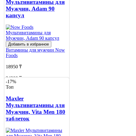
Мультивитамины для
Мужчин, Adam 90
капсул
Добавить в избранное
Витамины для мужчин
Now
Foods
18950 ₸
24200 ₸
-17%
Топ
Добавить в корзину
4
Maxler
Мультивитамины для
Мужчин, Vita Men 180
таблеток