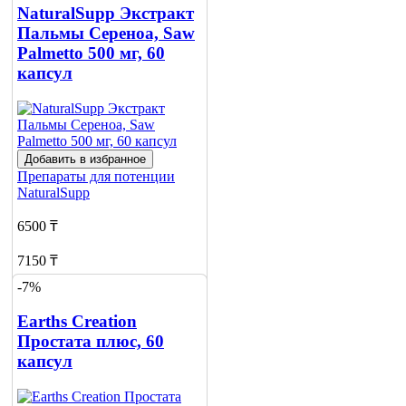
NaturalSupp Экстракт
Пальмы Сереноа, Saw
Palmetto 500 мг, 60
капсул
Добавить в избранное
Препараты для потенции
NaturalSupp
6500 ₸
7150 ₸
-7%
Добавить в корзину
1
Earths Creation
Простата плюс, 60
капсул