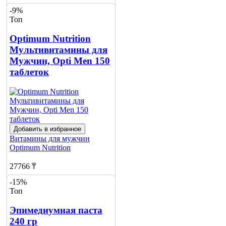
-9%
22304 ₸
Топ
Добавить в корзину
Optimum Nutrition
12
Мультивитамины для
Мужчин, Opti Men 150
таблеток
Добавить в избранное
Витамины для мужчин
Optimum Nutrition
27766 ₸
-15%
30543 ₸
Топ
Добавить в корзину
Эпимедиумная паста
13
240 гр