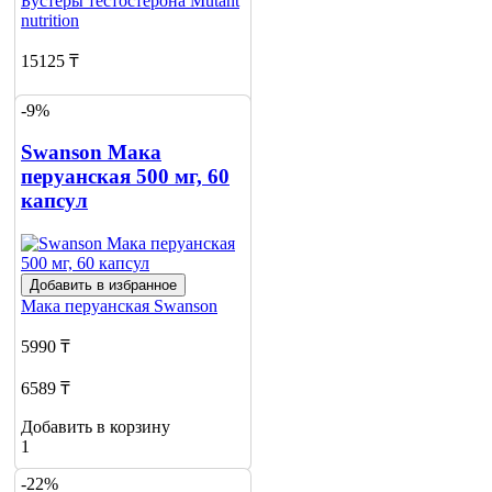
Бустеры тестостерона
Mutant
nutrition
15125 ₸
16637 ₸
-9%
Добавить в корзину
Swanson Мака
перуанская 500 мг, 60
капсул
Добавить в избранное
Мака перуанская
Swanson
5990 ₸
6589 ₸
Добавить в корзину
1
-22%